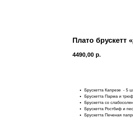
Плато брускетт 
4490,00
р.
Заказать
Брускетта Капрезе - 5 ш
Брускетта Парма и трюф
Брускетта со слабосоле
Брускетта Ростбиф и пес
Брускетта Печеная папри