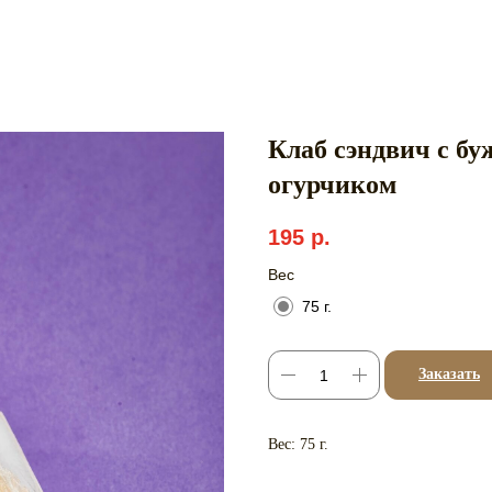
Клаб сэндвич с б
огурчиком
195
р.
Вес
75 г.
Заказать
Вес: 75 г.