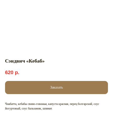
Сэндвич «Кебаб»
620
р.
Заказать
Чиабатта, кебабы свино-говяжьи, капуста красная, перец болгарский, соус
йогуртовый, соус бальзамик, шпинат.