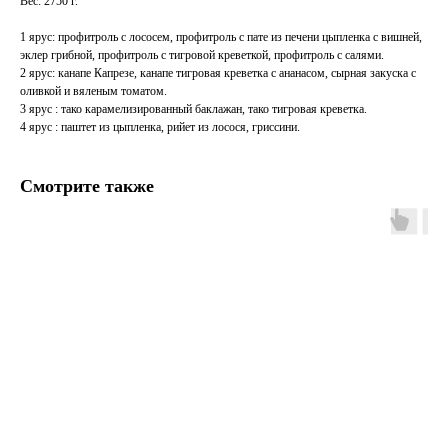
Вес: 2750 г.
1 ярус: профитроль с лососем, профитроль с пате из печени цыпленка с вишней,
эклер грибной, профитроль с тигровой креветкой, профитроль с салями.
2 ярус: канапе Капрезе, канапе тигровая креветка с ананасом, сырная закуска с
оливкой и вяленым томатом.
3 ярус : тако карамелизированный баклажан, тако тигровая креветка.
4 ярус : паштет из цыпленка, рийет из лосося, гриссини.
Смотрите также