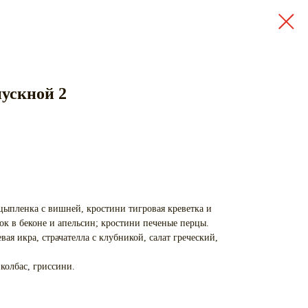
ускной 2
 цыпленка с вишней, кростини тигровая креветка и
ок в беконе и апельсин; кростини печеные перцы.
евая икра, страчателла с клубникой, салат греческий,
 колбас, гриссини.