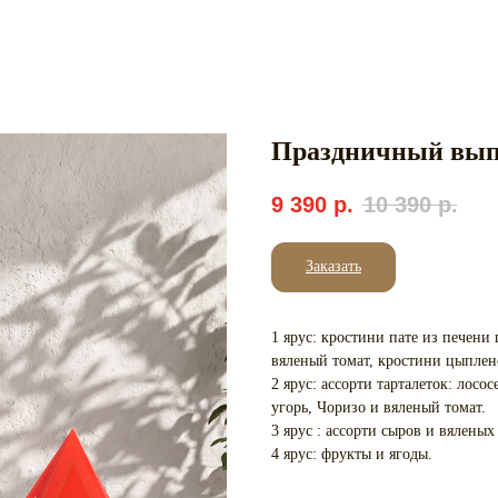
Праздничный вып
9 390
р.
10 390
р.
Заказать
1 ярус: кростини пате из печени
вяленый томат, кростини цыплен
2 ярус: ассорти тарталеток: лосос
угорь, Чоризо и вяленый томат.
3 ярус : ассорти сыров и вяленых
4 ярус: фрукты и ягоды.